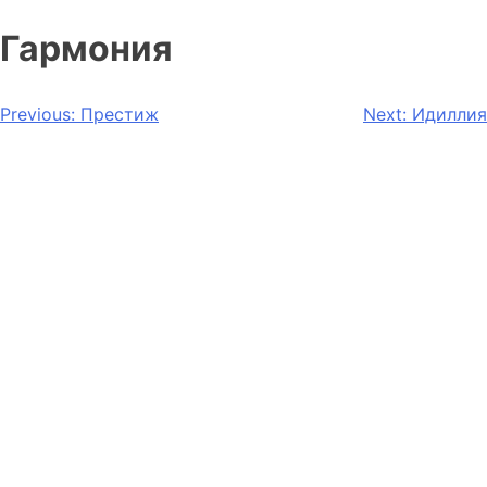
Гармония
Навигация
Previous:
Престиж
Next:
Идиллия
по
записям