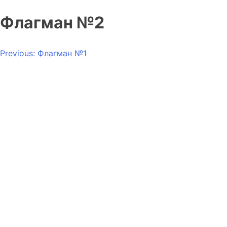
Флагман №2
Навигация
Previous:
Флагман №1
по
записям